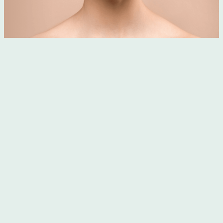
EXPERTISE AREAS
Allow your body, mind and soul sense
a haven of tranquility